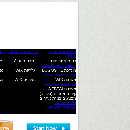
לחץ כאן לעריכת טקסט לחץ כאן לעריכת ט
לעריכת טקסט
לחץ כאן לעריכת טקסט לחץ כאן לעריכת ט
לעריכת טקסט
בניית אתרים
בניית אתר WIX
בניי
חינם
בניית אתר חינם תבניות WIX אודות המערכת פרסום בגוגל עיצוב לוגואים מאמרים בקרוב....
www.Logosite.co.il
מערכת LOGOSITE גלריות WIX מאפייני המערכת פרסום בפייסבוק עיצוב באנרים בלוג
www.Logosite.org
מערכת WIX באנרים WIX מחירים קניית לייקים לפייסבוק עיצוב באנרים שאלות ותשובות
www.Logosite.net
מערכת WEBZAI קניית צפיות ליוטיוב עיצוב כרטיסי ביקור
קידום אתרים (בקרוב) 
מבצעים בניית אתרים QR קוד חינ
דרופשיפינג
כתיבה שיווק
קורס דרופשיפינג
כתיבת