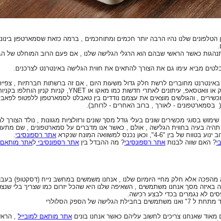
 הטלפונים שלנו נהיו הרבה יותר חכמים ומתוחכמים , ברמה כזאת שסמארטפון בינונ
התנהגות כאשר הראשי שבהם הוא הרגלי הגלישה שלנו , אם פעם הרוב המוחלט של ה
לטים מביא עימו גם את הצורך להתאים את חווית הגלישה באינטרנט לצרכנים.
ינטרנט מחוברים לרשת חלק גדול משעות היום , אם זה ברשתות חברתיות , צפייה בי
שות כמו מאקו או YNET, קניות קניון הוחלפו בקניות אונליין בעליאקספרס ואיביי.
כשירים , והגולשים מוצאים את עצמם נודדים בין טאבלט לסמארטפון ללפטופ לפאבל
( בסמארטפונים - לאורך , ברוב האחרים - לרוחב).
ימוש בסוגי מכשירים שונים בעלי גודל מסך שונים ורזולציות מגוונות , נולד הצורך 
שבי ה PC ובטאבלטים לא תהיה בעיה בחווית הגלישה , אולם , כאשר אנו מדברים על סמארטפונים , 
, וכאן נכנס למשוואה המונח שנקרא
אתר רספונסיבי
.
י
? האם שווה לבנות
אתר רספונסיבי
? מה ההבדל בין
אתר רספונסיבי
ל
אתר מותאם ל
לא מהפכה אלא חלק מחיי היומיום שלנו , אנחנו משמשים במחשב נייח (דסקטופ) בעבו
 באיזה מסך אנחנו משתמשים , השאיפה שלנו היא שהכל יזרום כמו שצריך בלי שנצט
סים לא נגמרים בכדי לבצע רכישה.
ה של הספק הסלולרי
אתר מותאם למובייל
, הראש