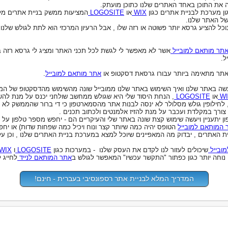
 את התוכן באחד האתרים שלנו כתוכן מועתק.
ן מערכת לבניית אתרים כגון
WIX
או
LOGOSITE
המציעות ממשק בניית אתרים מלא 
ל האתר שלנו.
וכל להציע גרסא יותר פשוטה או רזה שלו , אבל הרעיון המרכזי הוא לתת לגולש שלנ
תר מותאם למובייל
אשר לא מאפשר לי לגשת לכל תכני האתר ומציג לי גרסא רזה
ל.
 אתר מתאימה ביותר עבורו גרסאת דסקטופ או
אתר מותאם למובייל
.
W
או
LOGOSITE
, הנחת היסוד שלי היא שגולש ממחשב שולחני יכנס על מנת לה
, לחילופין גולש מסלולר לא ינסה לבנות אתר מהסמארטפון כי די ברור שהממשק לא נ
ן יתעניין ויעשה שימוש קצת שונה באתר שלי והעיקריים הם - יחפש מספר טלפון על
 המותאם למובייל
הטופס יהיה כמה שיותר קצר ונוח ויכיל כמה שפחות שדות) או יחפ
ית האתרים , יבדוק מה המאפיינים שיוכל למצא במערכת בניית האתרים שלנו , וכן על 
ובייל
שיכולים לעזור לנו לקדם את העסק שלנו - במערכות כגון
LOGOSITE
ו
WIX
נוחה יותר כגון כפתור "התקשר עכשיו" המאפשר לגולש ב
אתר המותאם לנייד
לחייג 
המדריך המלא לבניית אתר רספונסיבי בעברית - חינם!