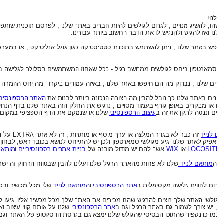
נו!
ו, להשיג מנויים , לגרום לגולשים להיות חברים באתר שלנו , לפרסם תוכנית שותפים 
 ואז להגיש ולהנגיש לו את הדבר החשוב ביותר עבורינו.
חפש באתר שלנו , ניתן להשתמש בתוכנת סטטיסטיקה כגון גוגל אנליטיקס , או במע
מארטפון ביחס לגולשים ממחשב רגיל - ככל שאחוז המשתמשים בסלולר לגלישה באת
 שלנו , נבדוק מה הם חיפשו באתר שלנו , באיזה עמודים ביקרו , מה יחס ההמרה וכו
ם באתר שלנו כך נובל להבין מה הצורה הנכונה ביותר לבנות את
האתר הרספונסיבי
או מבקרים באופן גורף בעמוד מסויים , נדגיש את החלק הזה באתר שלנו בדף הנח
ים וננסה לתקן את זה ב
עיצוב הרספונסיבי
שלנו או שנמקם את הדף הספציפי במקום יו
לנייד
זה כבר לא בג
פיק לאתר שלנו יגיע מגולשי סמארטפון ולכן יש להתייחס לנושא בכובד ראש, לבחון
LOGOSIT
או
WIX
אשר להם יש מודול מובנה של
בניית אתרים רספונסיביים
ו
מותאמי
ה
מותאם לנייד
שלנו לא פחות מהאתר הרגיל שלנו ועלינו להבין שבטווח הרחוק זה ישת
ום לחווית גלישה מקסימלית ב
אתר הרספונסיבי
ו
המותאם לנייד
שלי מכל מכשיר ובכ
? גולשי האתר שלך רוצים להרגיש שהם מכירים את האתר שלך מכל מכשיר אליו יגיעו
, יש צורך לשמור גם באתר הרגיל וגם ב
אתר הרספונסיבי
שלנו על אותם קווי עיצוב וא
כמו כן נקפיד שהתוכן הבסיסי שהגולש שלנו ימצא גם בגרסת הדסקטופ של האתר וגם