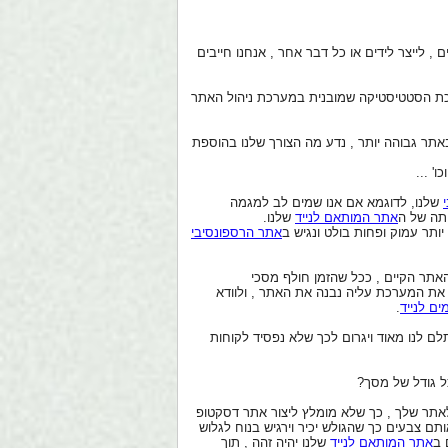
, לייצר לידים או כל דבר אחר , אנחנו חייבים
רכת הסטטיסטיקה שמובנית במערכת ניהול האתר
ר גבוהה יותר , נדע מה הצורך שלנו בהוספת
' ...
שלנו, לדוגמא אם אנו שמים לב למגמה
יתה של ה
אתר המותאם לנייד
שלנו.
תר עמוק ופחות בולט ונגיש ב
אתר הרספונסיבי
דר המלצה או ערך מוסף או מותרות , זה לא אתר EXTRA על האתר הקיים , ככל שהזמן חולף מסכי
 את המערכת עליה נבנה את האתר , ולוודא
ם לנייד
.
לם לנו מאוד ויגרום לכך שלא נפסיד לקוחות
ל גודל של מסך?
 לאתר שלך , כך שלא מומלץ ליצור אתר דסקטופ
ותם צבעים כך שהגולש יכיר וירגיש בנוח לגלוש
 ב
אתר המותאם לנייד
שלנו יהיה זהה , תוך