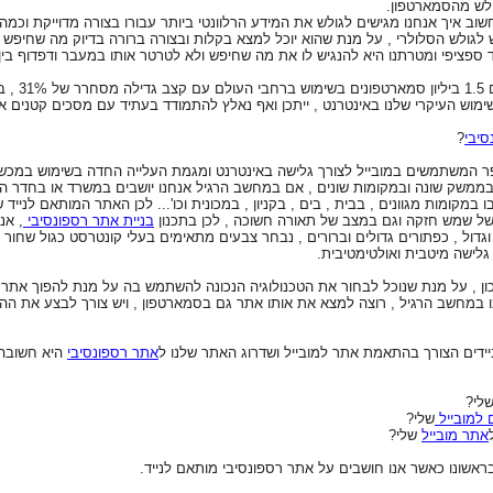
ולש מהסמארטפון.
חשוב איך אנחנו מגישים לגולש את המידע הרלוונטי ביותר עבורו בצורה מדוייקת וכמ
יש לגולש הסלולרי , על מנת שהוא יוכל למצא בקלות ובצורה ברורה בדיוק מה שחיפש ,
פציפי ומטרתנו היא להנגיש לו את מה שחיפש ולא לטרטר אותו במעבר ודפדוף בין ע
ע"פ הנתונים
מוש העיקרי שלנו באינטרנט , ייתכן ואף נאלץ להתמודד בעתיד עם מסכים קטנים אף י
סיבי
?
פר המשתמשים במובייל לצורך גלישה באינטרנט ומגמת העלייה החדה בשימוש במכשי
בממשק שונה ובמקומות שונים , אם במחשב הרגיל אנחנו יושבים במשרד או בחדר ה
מקומות מגוונים , בבית , בים , בקניון , במכונית וכו'... לכן האתר המותאם לניי
של שמש חזקה וגם במצב של תאורה חשוכה , לכן בתכנון
בניית אתר רספונסיבי
, אנ
דול , כפתורים גדולים וברורים , נבחר צבעים מתאימים בעלי קונטרסט כגול שחור 
 גלישה מיטבית ואולטימטיבית.
נכון , על מנת שנוכל לבחור את הטכנולוגיה הנכונה להשתמש בה על מנת להפוך אתר
 במחשב הרגיל , רוצה למצא את אותו אתר גם בסמארטפון , ויש צורך לבצע את הה
יידים הצורך בהתאמת אתר למובייל ושדרוג האתר שלנו ל
אתר רספונסיבי
היא חשובה ו
לי?
למובייל
שלי?
אתר מובייל
שלי?
אשונו כאשר אנו חושבים על אתר רספונסיבי מותאם לנייד.