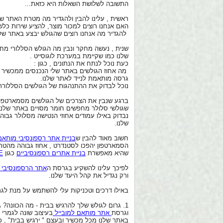
התשובה לשלושת השאלות היא כזאת...
ראשית , עלינו להבין ולהגדיר מה מטרת האתר של
האם אנחנו רוצים למכור מוצר, להציע שירות כלשה
להגדיר מה אנחנו רוצים שהגולש יבצע באתר שלנו
שנית , נעשה מחקר ונבין מה הגולש הסללורי מ
שלנו כמו שקיימת במערכת לוגוסייט .
כעת נוכל לנתח את הנתונים , כגון :
מה אחוז הגולשים באתר שלי הנכנסים ממכשיר ס
גרסה מותאמת לנייד לאתר שלנו.
נוכל לבדוק את ההתנהגות של הגולשים הסללוררים
ברגע שנבין את הצרכים של הגולשים מסמארטפוני
שגולשי סלולר מחפשים חומר מסויים באתר שלנו 
נבדוק באילו עמודים אחוזי הנטישה מסלולר גבוה
שלנו.
חשוב מאוד להבין ש
בניית אתר רספונסיבי
מותאם 
הסמארטפון יהפכו לסטנדרט , אחוז גבוהה מהטרא
שהיא מאפשרת
בניית אתרים רספונסיביים
כגון
E
לפיכך עלינו להשקיע בגרסת ה
אתר הרספונסיבי
ורק נגדיל את קהל היעד שלנו.
באילו דרכים וטכניקות עלי להשתמש על מנת לגר
1. גרום לגולש שלך להרגיש בבית - מה הכוונה
וגרסת
אתר מותאם למובייל
בעיצוב שונה לגמרי 
באתר שלנו מכל מכשיר ובעצם " ירגיש בבית" , 