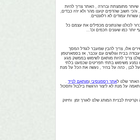
ה שיותר מתומצתת וברורה , האתר צריך להיות
 והכי חשוב שהדפים יטענו מהר ולא יהיו כבדים,
שרות עמודים לא רלוונטיים.
 שגוגל פירסמו בשנת 2013 , יש כיום 1.5 ביליון סמארטפונים בשימוש ברחבי העולם עם קצב גדילה מסחרר של 31% , ברור לכולנו שהנתונים מכפילים את עצמם כל
ותר כמו שעונים חכמים וכו'...
רים אלו, צריך להבין שמעבר לגודל המסך
עבודה בבית וגולשים עם עכבר, אז בסמארטפון
ד שלנו צריך להיות מותאם לשימוש בממשק מגע
ו נמנע משימוש בתתי תפריטים שכמעט בלתי
על לבן , כהה על בהיר , נעשה את הכל על מנת
 האתר שלנו ל
אתר רספונסיבי
ו
מותאם לנייד
.
תאמה על מנת לא ליצור הרגשת בילבול ותסכול
קריטית לבניית המותג שלנו לאורך זמן וחיזוק