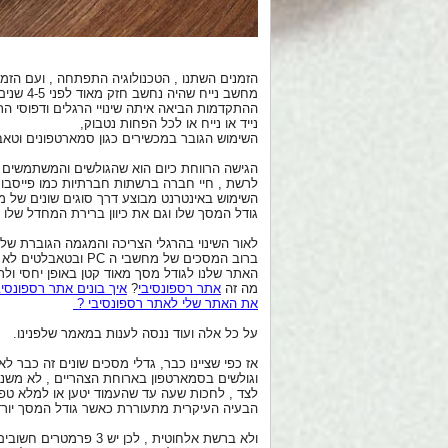
הזמנים השתנו , הטכנולוגיה התפתחה , ועם הזמן
מחשב נייח שהיה נחשב חזק מאוד לפני 4-5 שנים.
ההתקדמות הביאה איתה שינויי הרגלים ודפוסי 
נייד או נייח או לכל הפחות נטבוק,
השימוש הגובר במכשירים כגון סמארטפונים וטאב
הגישה הרווחת כיום הוא שהגולשים והמשתמשים בא
לרשת , חיי חברה ברשתות חברתיות כמו פייסבוק או וואטסאפ, עיתונים לאתרי חד
השימוש באינטרנט מבוצע דרך סוגים שונים של מ
גודל המסך שלו וגם את כיוון ברירת המחדל שלו 
לאור השינוי בהרגלי הצריכה והמגמה הגוברת של ש
ברוב המסכים של מח
האתר שלנו לגודל מסך מאוד קטן באופן יחסי ולרוב ינוע בטווח של בין "4-6"
מה זה
אתר רספונסיבי
?
איך בונים אתר רספונסיב
את האתר שלי לאתר רספונסיבי ?
על כל אלה ועוד ננסה לענות במאמר שלפנינו.
אז כפי שציינו כבר, גדלי מסכים שונים זה כבר 
וגולשים בסמארטפון בארוחת הצהריים , לא משנה
לצד , לחכות שעה עד שהעמוד יטען או למלא טפ
הבעיה העיקרית מתעוררת כאשר גודל המסך יורד מתחת ל 7" ואנו משתמשים בחבילת הגליש
ולא ברשת אלחוטית , לכן יש 3 פרמטרים חשובים מאוד שאנחנו צריכים לחשוב עליהם כאשר אנחנו בונים