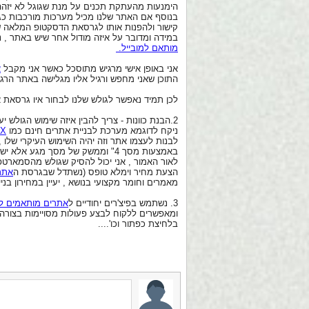
הימנעות מהעתקת תכנים על מנת שגוגל לא יזהה
בנוסף אם האתר שלנו מכיל מערכות מורכבות כגו
קישור ולהפנות אותו לגרסאת הדסקטופ המלאה ש
במידה ומדובר על איזה מודול אחר שיש באתר , נ
מותאם למובייל.
אני באופן אישי מרגיש מתוסכל כאשר אני מקבל
א
התוכן שאני מחפש ורגיל אליו מגלישה באתר הרגי
לכן תמיד נאפשר לגולש שלנו לבחור איו גרסאת
2.הבנת כוונות - צריך להבין איזה שימוש הגולש יעשה באתר שלנו ואיך השימוש באתר שלנו ממובייל שונה מהשימוש מהדסקטופ של המחשב הרגיל.
ניקח לדוגמא מערכת לבניית אתרים חינם כמו
IX
לבנות לעצמו אתר וזה יהיה השימוש העיקרי שלו 
באמצעות מסך 4" וממשק של מסך מגע אלא יש צורך במקלדת ועכבר על מנת להזיז אלמנטים ולכתוב תכנים .
לאור האמור , אני יכול להסיק שגולש מהסמארטפו
הצעת מחיר וימלא טופס (נשתדל שבגרסת ה
אתר
מאמרים וחומר מקצועי בנושא , יעיין במחירון בני
3. נשתמש בפיצ'רים יחודיים ל
אתרים מותאמים למ
ומאפשרים ללקוח לבצע פעולות מסויימות בצורה 
בלחיצת כפתור וכו'....