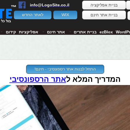
בניית אפליקציה
info@LogoSite.co.il
™
בניית אתר חינם
WIX
לאתר החדש
WordP
ezBlox
בניית אתרים
אתר חינם
אפליקציות
קידום
התחל לבנות אתר רספונסיבי - חינם!
המדריך המלא ל
אתר הרספונסיבי