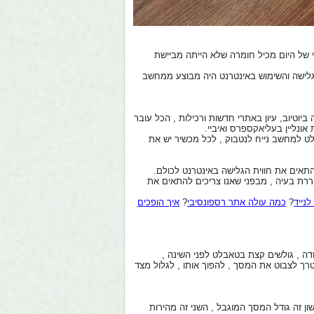
י של היום מכיל חומרה שלא הייתה מביישת
גלישה והשימוש באינטרנט היה מבוצע ממחשב
וטיוב, עיון באתרי חדשות ורכילות , הכל עובר
ט למחשב נייח לנטבוק , לכל מכשיר יש את
להתאים את חווית הגלישה באינטרנט לכולם.
שם מתעוררת בעיה , מבפני שאנו צריכים להתאים את
נייד
?
כמה עולה אתר רספונסיבי
?
איך הופכים
דה , גולשים קצת בטאבלט לפני השינה ,
רך לצבוט את המסך , להפוך אותו , לגלול מצד
ון זה גודל המסך המוגבל , השני זה מהירות