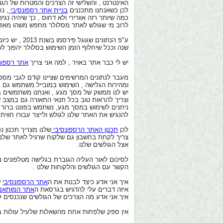
האינטרנט , והשלישי זה הצרכים והמטרות של הג
לכן כשאנחנו מתכננים
בניית אתר רספונסיבי
, נ
כמה שיותר רזה אוורירי ולא דחוס , כך שיהיה נג
לרוב מי שגולש לאתר מסלולר מחפש משהו מאוד ס
שנה וככל שיחלוף הזמן השימוש בסלולר יהפוך לשי
יש לי כבר אתר באויר , למה אני צריך
אתר רספונ
מעבר לנתונים המרשימים שציינו קודם לגבי מס
ומהירות הגלישה , השימוש במובייל משתמש גם 
יש לנו ממשק של מסך מגע , ואנחנו משתמשים בו ב
וצריך להראות טוב בכל תנאי התאורה גם במצב 
ניתנים לשימוש במסך מגע, נשתמש בפונט ברור וג
להנגיש את האתר שלנו לגולש ולייצר עבורו חווית
לכן
תכנון האתר הרספונסיבי
שלנו מצריך תכנון 
צריך לקחת בחשבון גם שלקוח שרגיל לאתר שלנו
אצל הגולשים שלנו.
לסיכום לאור העליה הגוברת בגלישה מטלפונים נ
הקשר עם הגולשים והלקוחות שלנו .
איך אני אדע כיצד לבנות את ה
אתר הרספונסיבי
ש
איזה דברים עלי להדגיש בגרסאת ה
אתר המותאם 
איך אני אדע מה הצרכים של הגולשים שנכנסים ל
אין ספק שלפחות אחת מהשאלות שלעיל עולות בר